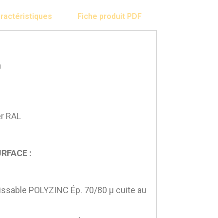
ractéristiques
Fiche produit PDF
a
er RAL
RFACE :
ssable POLYZINC Ép. 70/80 μ cuite au