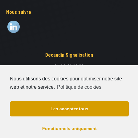
Nous suivre
Decaudin Signalisation
01 64 41 66 93
8 rue Elsa Triolet
Nous utilisons des cookies pour optimiser notre site
77176 Savigny-Le-Temple
web et notre service.
Politique de cookies
FAQ
Les accepter tous
Contact
Plan du site
Fonctionnels uniquement