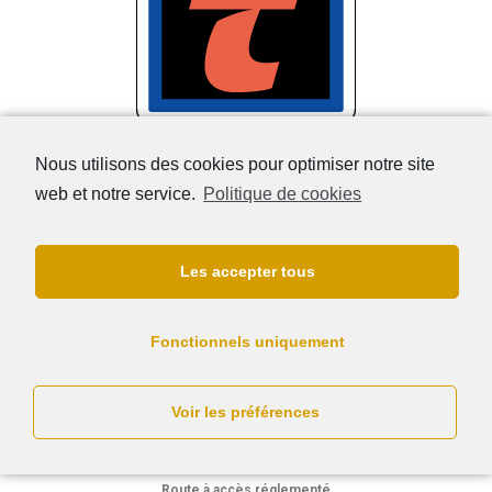
C64d ex.2
Nous utilisons des cookies pour optimiser notre site
Paiement par abonnement. La voie est réservée aux usagers
abonnés
web et notre service.
Politique de cookies
Les accepter tous
Fonctionnels uniquement
Voir les préférences
C107*
Route à accès réglementé