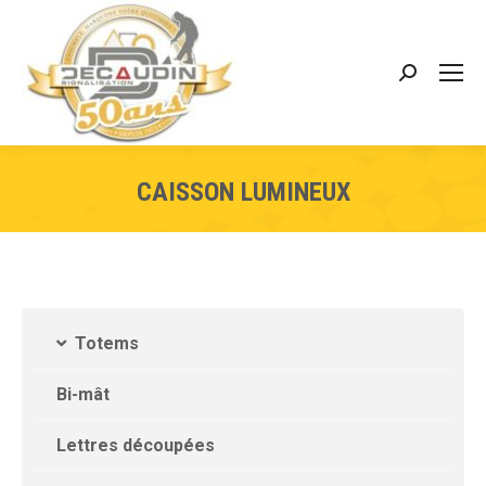
CAISSON LUMINEUX
Totems
Bi-mât
Lettres découpées